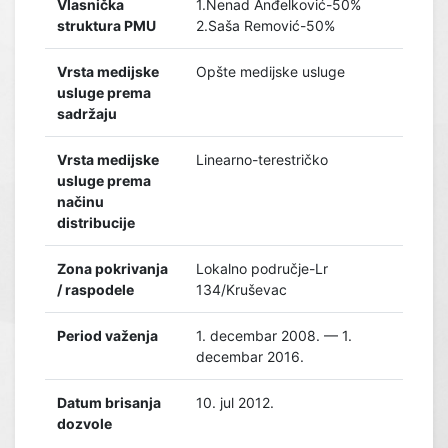
Vlasnička
1.Nenad Anđelković-50%
struktura PMU
2.Saša Remović-50%
Vrsta medijske
Opšte medijske usluge
usluge prema
sadržaju
Vrsta medijske
Linearno-terestričko
usluge prema
načinu
distribucije
Zona pokrivanja
Lokalno područje-Lr
/ raspodele
134/Kruševac
Period važenja
1. decembar 2008. — 1.
decembar 2016.
Datum brisanja
10. jul 2012.
dozvole