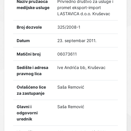
Naziv pružaoca
Privredno društvo za usluge i
medijske usluge
promet eksport-import
LASTAVICA d.o.o. Kruševac
Broj dozvole
325/2008-1
Datum
23. septembar 2011.
Matični broj
06073611
Sedište i adresa
Ive Andrića bb, Kruševac
pravnog lica
Ovlašćeno lice
Saša Remović
za zastupanje
Glavni i
Saša Remović
odgovorni
urednik