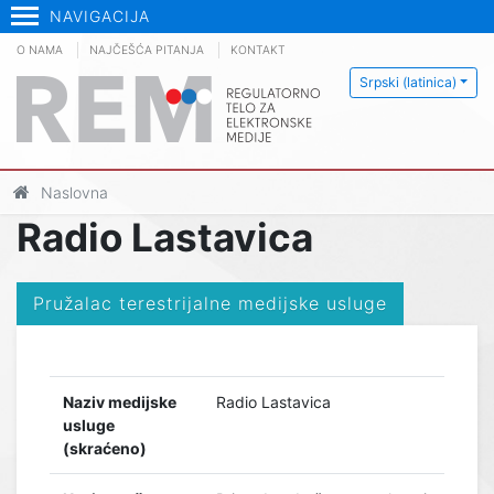
NAVIGACIJA
O NAMA
NAJČEŠĆA PITANJA
KONTAKT
Srpski (latinica)
Naslovna
Radio Lastavica
Pružalac terestrijalne medijske usluge
Naziv medijske
Radio Lastavica
usluge
(skraćeno)