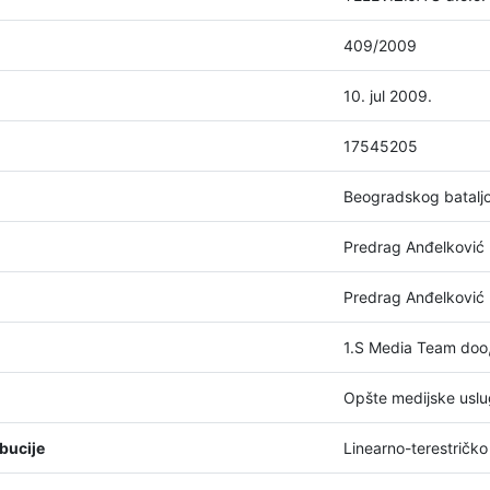
409/2009
10. jul 2009.
17545205
Beogradskog batalj
Predrag Anđelković
Predrag Anđelković
1.S Media Team doo
Opšte medijske usl
bucije
Linearno-terestričko