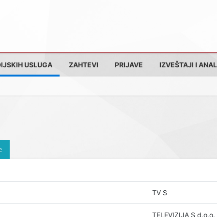
IJSKIH USLUGA
ZAHTEVI
PRIJAVE
IZVEŠTAJI I ANAL
e
TV S
TELEVIZIJA S d.o.o.