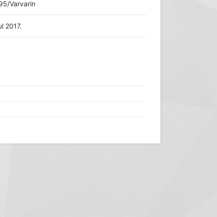
95/Varvarin
ul 2017.