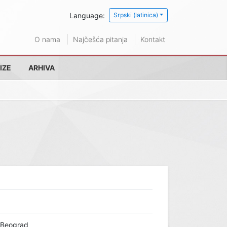
Language:
Srpski (latinica)
O nama
Najčešća pitanja
Kontakt
IZE
ARHIVA
 Beograd