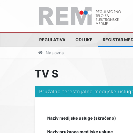
REGULATIVA
ODLUKE
REGISTAR MED
Naslovna
TV S
Pružalac terestrijalne medijske uslug
Naziv medijske usluge (skraćeno)
Naziv pružaoca medijske usluge