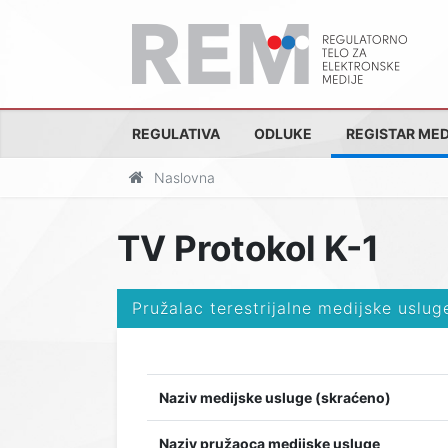
REGULATIVA
ODLUKE
REGISTAR MED
Naslovna
TV Protokol K-1
Pružalac terestrijalne medijske uslug
Naziv medijske usluge (skraćeno)
Naziv pružaoca medijske usluge