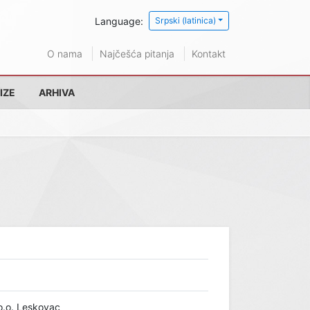
Language:
Srpski (latinica)
O nama
Najčešća pitanja
Kontakt
IZE
ARHIVA
.o. Leskovac