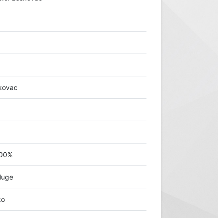
kovac
100%
luge
ko