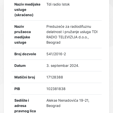
Naziv medijske
Tdi radio Istok
usluge
(skraćeno)
Naziv
Preduzeće za radiodifuznu
pružaoca
delatnost i pružanje usluga TDI
medijske
RADIO TELEVIZIJA d.o.o.,
usluge
Beograd
Broj dozvole
541/2016-2
Datum
3. septembar 2024.
Matični broj
17128388
PIB
102381838
Sedište i
Alekse Nenadovića 19-21,
adresa
Beograd
pravnog lica