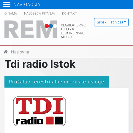
NAVIGACIJA
O NAMA
NAJČEŠĆA PITANJA
KONTAKT
Srpski (latinica)
Naslovna
Tdi radio Istok
Pružalac terestrijalne medijske usluge