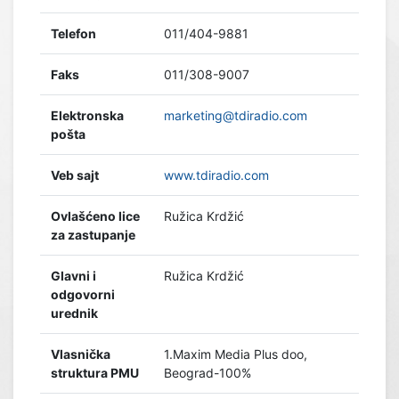
Telefon
011/404-9881
Faks
011/308-9007
Elektronska
marketing@tdiradio.com
pošta
Veb sajt
www.tdiradio.com
Ovlašćeno lice
Ružica Krdžić
za zastupanje
Glavni i
Ružica Krdžić
odgovorni
urednik
Vlasnička
1.Maxim Media Plus doo,
struktura PMU
Beograd-100%