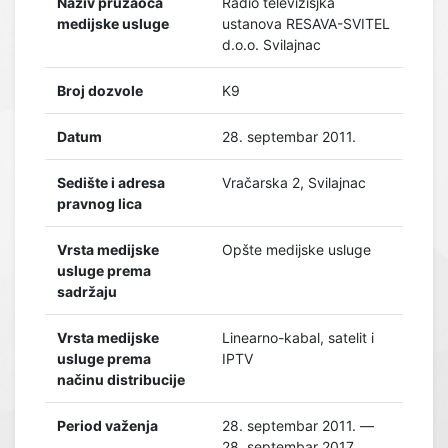
Naziv pružaoca
Radio televizisjka
medijske usluge
ustanova RESAVA-SVITEL
d.o.o. Svilajnac
Broj dozvole
K9
Datum
28. septembar 2011.
Sedište i adresa
Vračarska 2, Svilajnac
pravnog lica
Vrsta medijske
Opšte medijske usluge
usluge prema
sadržaju
Vrsta medijske
Linearno-kabal, satelit i
usluge prema
IPTV
načinu distribucije
Period važenja
28. septembar 2011. —
28. septembar 2017.