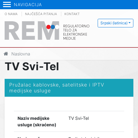
NAVIGACIJA
O NAMA
NAJČEŠĆA PITANJA
KONTAKT
Srpski (latinica)
Naslovna
TV Svi-Tel
Pružalac kablovske, satelitske i IPTV
medijske usluge
Naziv medijske
TV Svi-Tel
usluge (skraćeno)