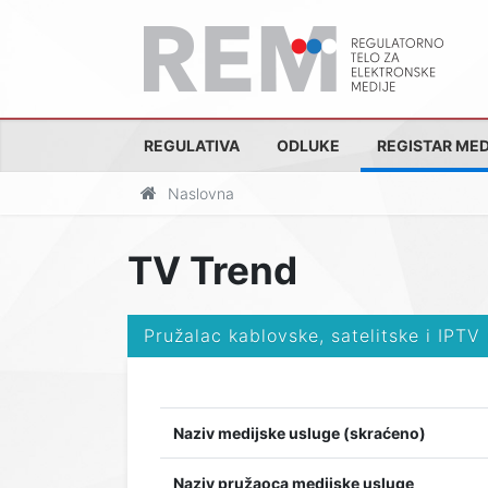
REGULATIVA
ODLUKE
REGISTAR MED
Naslovna
TV Trend
Pružalac kablovske, satelitske i IPTV
Naziv medijske usluge (skraćeno)
Naziv pružaoca medijske usluge