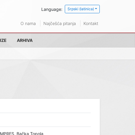
Language:
Srpski (latinica)
O nama
Najčešća pitanja
Kontakt
IZE
ARHIVA
IMPRES, Bačka Topola