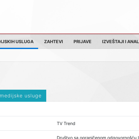
IJSKIH USLUGA
ZAHTEVI
PRIJAVE
IZVEŠTAJI I ANAL
 medijske usluge
TV Trend
Društvo sa ograničenom odgovornošću 