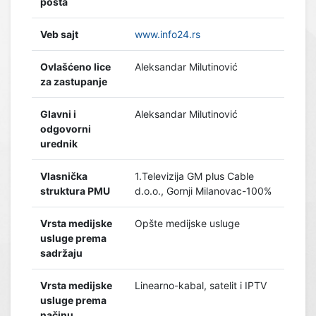
pošta
Veb sajt
www.info24.rs
Ovlašćeno lice
Aleksandar Milutinović
za zastupanje
Glavni i
Aleksandar Milutinović
odgovorni
urednik
Vlasnička
1.Televizija GM plus Cable
struktura PMU
d.o.o., Gornji Milanovac-100%
Vrsta medijske
Opšte medijske usluge
usluge prema
sadržaju
Vrsta medijske
Linearno-kabal, satelit i IPTV
usluge prema
načinu