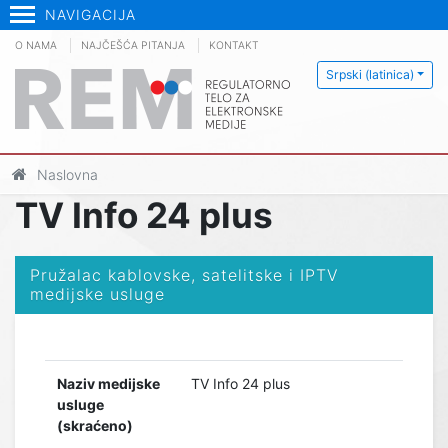
NAVIGACIJA
O NAMA
NAJČEŠĆA PITANJA
KONTAKT
Srpski (latinica)
Naslovna
TV Info 24 plus
Pružalac kablovske, satelitske i IPTV
medijske usluge
Naziv medijske
TV Info 24 plus
usluge
(skraćeno)