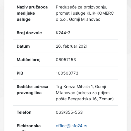
Naziv pružaoca
Preduzeće za proizvodnju,
medijske
promet i usluge KLIK-KOMERC
usluge
d.o.o., Gornji Milanovac
Broj dozvole
K244-3
Datum
26. februar 2021.
Matični broj
06957153
PIB
100500773
Sedište i adresa
Trg Kneza Mihaila 1, Gornji
pravnog lica
Milanovac (adresa za prijem
pošte Beogradska 16, Zemun)
Telefon
063/355-553
Elektronska
office@info24.rs