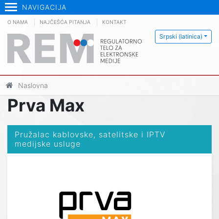
NAVIGACIJA
O NAMA
NAJČEŠĆA PITANJA
KONTAKT
Srpski (latinica)
Naslovna
Prva Max
Pružalac kablovske, satelitske i IPTV
medijske usluge