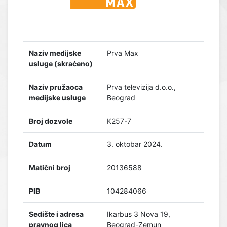
Naziv medijske
Prva Max
usluge (skraćeno)
Naziv pružaoca
Prva televizija d.o.o.,
medijske usluge
Beograd
Broj dozvole
K257-7
Datum
3. oktobar 2024.
Matični broj
20136588
PIB
104284066
Sedište i adresa
Ikarbus 3 Nova 19,
pravnog lica
Beograd-Zemun