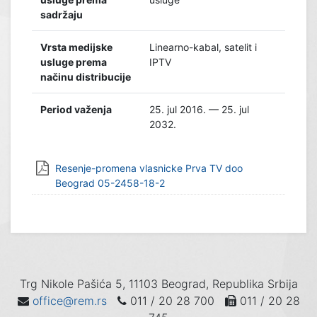
sadržaju
Vrsta medijske
Linearno-kabal, satelit i
usluge prema
IPTV
načinu distribucije
Period važenja
25. jul 2016. — 25. jul
2032.
Resenje-promena vlasnicke Prva TV doo
Beograd 05-2458-18-2
Trg Nikole Pašića 5, 11103 Beograd, Republika Srbija
office@rem.rs
011 / 20 28 700
011 / 20 28