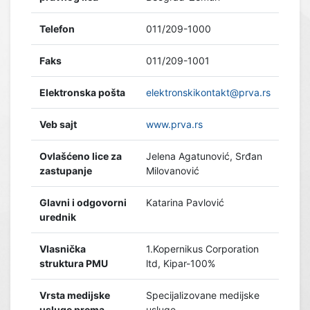
Telefon
011/209-1000
Faks
011/209-1001
Elektronska pošta
elektronskikontakt@prva.rs
Veb sajt
www.prva.rs
Ovlašćeno lice za
Jelena Agatunović, Srđan
zastupanje
Milovanović
Glavni i odgovorni
Katarina Pavlović
urednik
Vlasnička
1.Kopernikus Corporation
struktura PMU
ltd, Kipar-100%
Vrsta medijske
Specijalizovane medijske
usluge prema
usluge