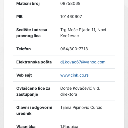
Matični broj
08758069
PIB
101460607
Sedište i adresa
Trg Moše Pijade 11, Novi
pravnog lica
Kneževac
Telefon
064/800-7718
Elektronska pošta
dj.kovac67@yahoo.com
Veb sajt
www.cink.co.rs
Ovlašćeno lice za
Đorđe Kovačević v.d.
zastupanje
direktora
Glavni i odgovorni
Tijana Pijanović Ćurčić
urednik
Vlasnička
1.Radoica