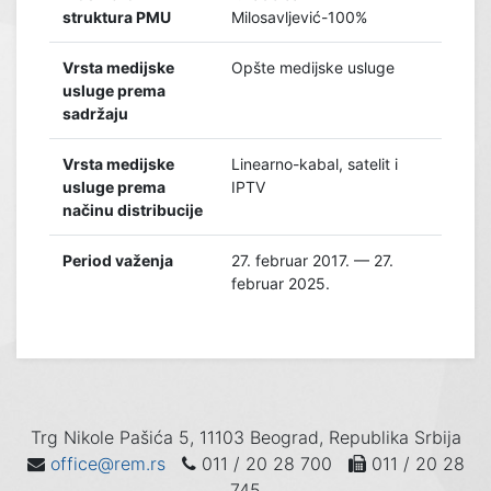
struktura PMU
Milosavljević-100%
Vrsta medijske
Opšte medijske usluge
usluge prema
sadržaju
Vrsta medijske
Linearno-kabal, satelit i
usluge prema
IPTV
načinu distribucije
Period važenja
27. februar 2017. — 27.
februar 2025.
Trg Nikole Pašića 5, 11103 Beograd, Republika Srbija
office@rem.rs
011 / 20 28 700
011 / 20 28
745