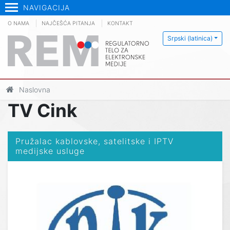
NAVIGACIJA
O NAMA
NAJČEŠĆA PITANJA
KONTAKT
Srpski (latinica)
Naslovna
TV Cink
Pružalac kablovske, satelitske i IPTV
medijske usluge