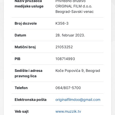
Naziv pružaoca
Privredno društvo
medijske usluge
ORIGINAL FILM d.o.o.
Beograd-Savski venac
Broj dozvole
K356-3
Datum
28. februar 2023.
Matični broj
21053252
PIB
108714993
Sedište i adresa
Koče Popovića 9, Beograd
pravnog lica
Telefon
064/807-5700
Elektronska pošta
originalfilmdoo@gmail.com
Veb sajt
www.muzzik.tv