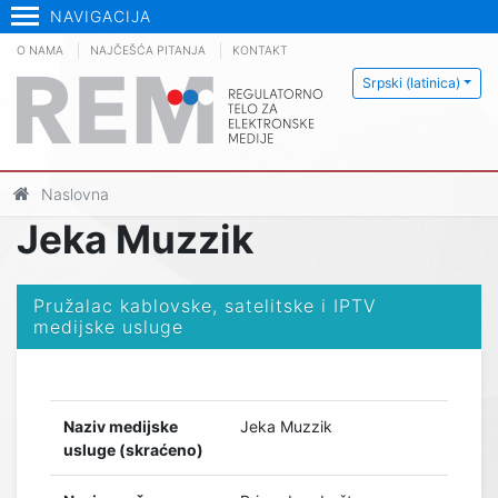
NAVIGACIJA
O NAMA
NAJČEŠĆA PITANJA
KONTAKT
Srpski (latinica)
Naslovna
Jeka Muzzik
Pružalac kablovske, satelitske i IPTV
medijske usluge
Naziv medijske
Jeka Muzzik
usluge (skraćeno)