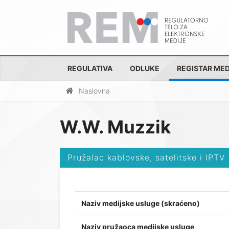
REGULATIVA
ODLUKE
REGISTAR MED
Naslovna
W.W. Muzzik
Pružalac kablovske, satelitske i IPTV
Naziv medijske usluge (skraćeno)
Naziv pružaoca medijske usluge