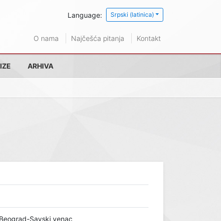
Language:
Srpski (latinica)
O nama
Najčešća pitanja
Kontakt
IZE
ARHIVA
 Beograd-Savski venac