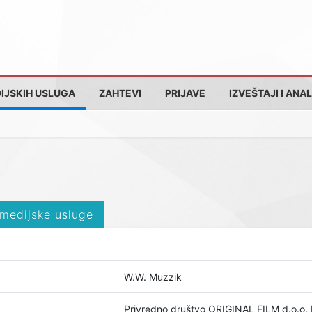
IJSKIH USLUGA
ZAHTEVI
PRIJAVE
IZVEŠTAJI I ANAL
 medijske usluge
W.W. Muzzik
Privredno društvo ORIGINAL FILM d.o.o.