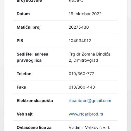
Broj dozvole
K358-5
Datum
19. oktobar 2022.
Matični broj
20275430
PIB
104934912
Sedište i adresa
Trg dr Zorana Đinđića
pravnog lica
2, Dimitrovgrad
Telefon
010/360-777
Faks
010/360-440
Elektronska pošta
rtcaribrod@gmail.com
Veb sajt
www.rtcaribrod.rs
Ovlašćeno lice za
Vladimir Veljković v.d.