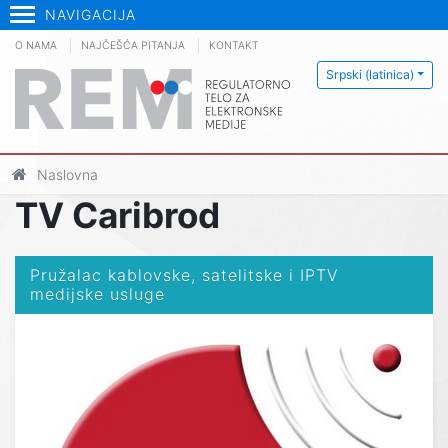
NAVIGACIJA
O NAMA
NAJČEŠĆA PITANJA
KONTAKT
Srpski (latinica)
Naslovna
TV Caribrod
Pružalac kablovske, satelitske i IPTV
medijske usluge