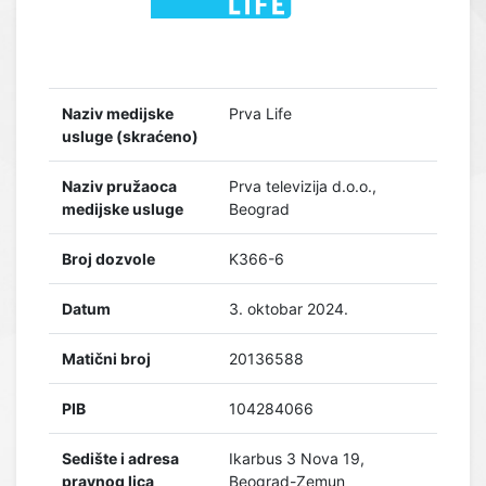
Naziv medijske
Prva Life
usluge (skraćeno)
Naziv pružaoca
Prva televizija d.o.o.,
medijske usluge
Beograd
Broj dozvole
K366-6
Datum
3. oktobar 2024.
Matični broj
20136588
PIB
104284066
Sedište i adresa
Ikarbus 3 Nova 19,
pravnog lica
Beograd-Zemun