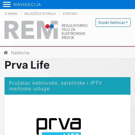
NAVIGACIJA
O NAMA
NAJČEŠĆA PITANJA
KONTAKT
Srpski (latinica)
Naslovna
Prva Life
Pružalac kablovske, satelitske i IPTV
medijske usluge