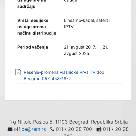
sadržaju
Vrsta medijske
Linearno-kabal, satelit i
usluge prema
IPTV
načinu distribucije
Period važenja
21. avgust 2017. — 21.
avgust 2025.
Resenje-promena vlasnicke Prva TV doo
Beograd 05-2458-18-2
Trg Nikole Pašića 5, 11103 Beograd, Republika Srbija
office@rem.rs
011 / 20 28 700
011 / 20 28