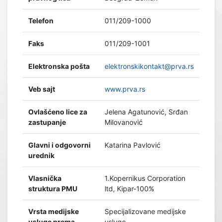
Telefon
011/209-1000
Faks
011/209-1001
Elektronska pošta
elektronskikontakt@prva.rs
Veb sajt
www.prva.rs
Ovlašćeno lice za
Jelena Agatunović, Srđan
zastupanje
Milovanović
Glavni i odgovorni
Katarina Pavlović
urednik
Vlasnička
1.Kopernikus Corporation
struktura PMU
ltd, Kipar-100%
Vrsta medijske
Specijalizovane medijske
usluge prema
usluge