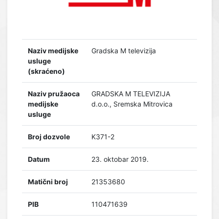
Naziv medijske
Gradska M televizija
usluge
(skraćeno)
Naziv pružaoca
GRADSKA M TELEVIZIJA
medijske
d.o.o., Sremska Mitrovica
usluge
Broj dozvole
K371-2
Datum
23. oktobar 2019.
Matični broj
21353680
PIB
110471639