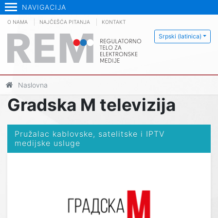
NAVIGACIJA
O NAMA
NAJČEŠĆA PITANJA
KONTAKT
Srpski (latinica)
Naslovna
Gradska M televizija
Pružalac kablovske, satelitske i IPTV
medijske usluge