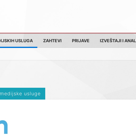
IJSKIH USLUGA
ZAHTEVI
PRIJAVE
IZVEŠTAJI I ANAL
 medijske usluge