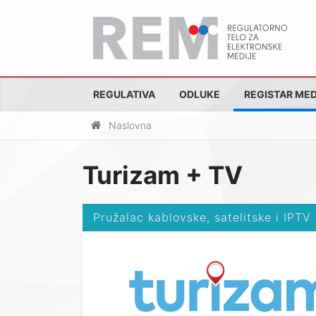
REGULATIVA
ODLUKE
REGISTAR MED
Naslovna
Turizam + TV
Pružalac kablovske, satelitske i IPTV