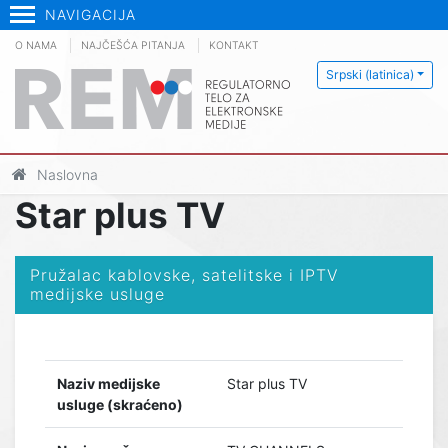
NAVIGACIJA
O NAMA
NAJČEŠĆA PITANJA
KONTAKT
Srpski (latinica)
Naslovna
Star plus TV
Pružalac kablovske, satelitske i IPTV
medijske usluge
Naziv medijske
Star plus TV
usluge (skraćeno)