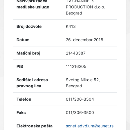
Naziv pružaoca
TV CHANNELS
medijske usluge
PRODUCTION d.o.o.
Beograd
Broj dozvole
K413
Datum
26. decembar 2018.
Matični broj
21443387
PIB
111216205
Sedište i adresa
Svetog Nikole 52,
pravnog lica
Beograd
Telefon
011/306-3504
Faks
011/306-3500
Elektronska pošta
scnet.advdjura@eunet.rs