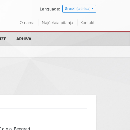
Language:
Srpski (latinica)
O nama
Najčešća pitanja
Kontakt
IZE
ARHIVA
d.o.o. Beograd