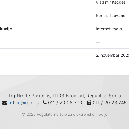
Vladimir Kečkeš
Specijalizovane 
bucije
Internet-radio
—
2. novembar 202
Trg Nikole Pašića 5, 11103 Beograd, Republika Srbija
office@rem.rs
011 / 20 28 700
011 / 20 28 745
© 2026 Regulatorno telo za elektronske medije