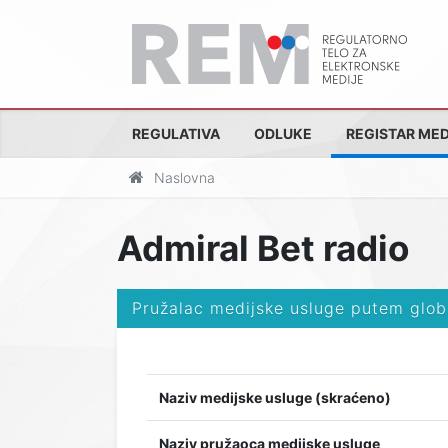
REGULATIVA
ODLUKE
REGISTAR MED
Naslovna
Admiral Bet radio
Pružalac medijske usluge putem glob
Naziv medijske usluge (skraćeno)
Naziv pružaoca medijske usluge