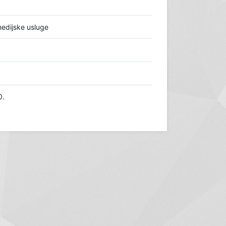
medijske usluge
0.