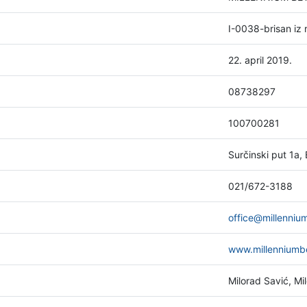
I-0038-brisan iz 
22. april 2019.
08738297
100700281
Surčinski put 1a,
021/672-3188
office@millenniu
www.millenniumbe
Milorad Savić, Mil