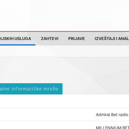
IJSKIH USLUGA
ZAHTEVI
PRIJAVE
IZVEŠTAJI I ANAL
alne informatičke mreže
Admiral Bet radio
MILLENNIUM BET 