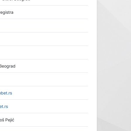
registra
 Beograd
mbet.rs
t.rs
oš Pejić