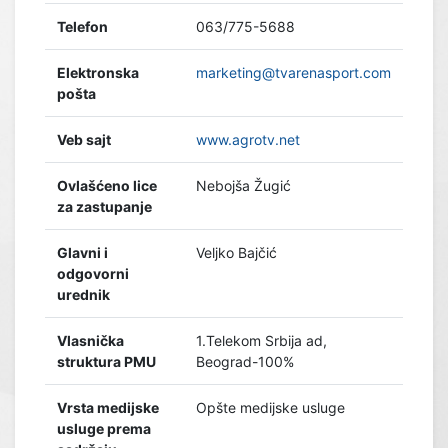
Telefon
063/775-5688
Elektronska
marketing@tvarenasport.com
pošta
Veb sajt
www.agrotv.net
Ovlašćeno lice
Nebojša Žugić
za zastupanje
Glavni i
Veljko Bajčić
odgovorni
urednik
Vlasnička
1.Telekom Srbija ad,
struktura PMU
Beograd-100%
Vrsta medijske
Opšte medijske usluge
usluge prema