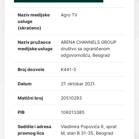
Naziv medijske
Agro TV
usluge
(skraćeno)
Naziv pružaoca
ARENA CHANNELS GROUP
medijske usluge
društvo sa ograničenom
odgovornošću, Beograd
Broj dozvole
K441-3
Datum
27. oktobar 2021.
Matični broj
20510293
PIB
106013385
Sedište i adresa
Vladimira Popovića 6, sprat
pravnog lica
M, stan B 31-35, Beograd