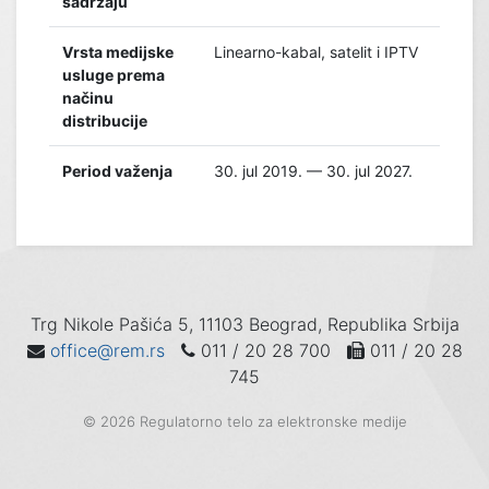
sadržaju
Vrsta medijske
Linearno-kabal, satelit i IPTV
usluge prema
načinu
distribucije
Period važenja
30. jul 2019. — 30. jul 2027.
Trg Nikole Pašića 5, 11103 Beograd, Republika Srbija
office@rem.rs
011 / 20 28 700
011 / 20 28
745
© 2026 Regulatorno telo za elektronske medije