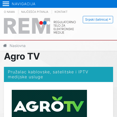
NAVIGACIJA
O NAMA
NAJČEŠĆA PITANJA
KONTAKT
Srpski (latinica)
Naslovna
Agro TV
Pružalac kablovske, satelitske i IPTV
medijske usluge