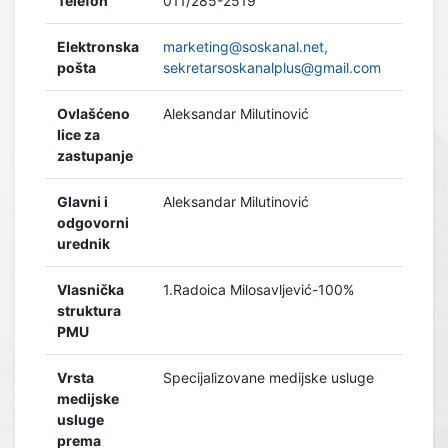
Telefon
011/285-2519
Elektronska
marketing@soskanal.net,
pošta
sekretarsoskanalplus@gmail.com
Ovlašćeno
Aleksandar Milutinović
lice za
zastupanje
Glavni i
Aleksandar Milutinović
odgovorni
urednik
Vlasnička
1.Radoica Milosavljević-100%
struktura
PMU
Vrsta
Specijalizovane medijske usluge
medijske
usluge
prema