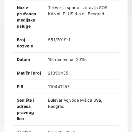
Naziv
Televizija sporta i zdravlja SOS
pružaoca
KANAL PLUS d.o.o., Beograd
medijske
usluge
Broj
551/2019-1
dozvole
Datum
19. decembar 2019.
Matični broj
21350435
PIB
110441257
Sedište i
Bulevar Vojvode Mišića 39a,
adresa
Beograd
pravnog
lica