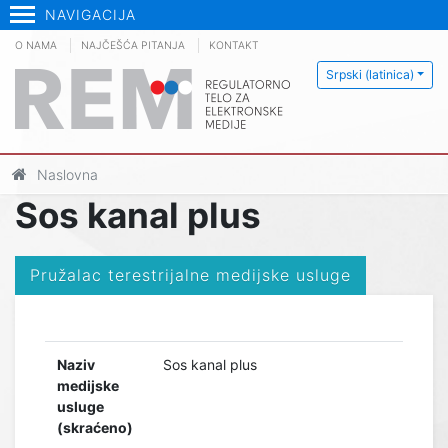
NAVIGACIJA
O NAMA
NAJČEŠĆA PITANJA
KONTAKT
Srpski (latinica)
Naslovna
Sos kanal plus
Pružalac terestrijalne medijske usluge
Naziv
Sos kanal plus
medijske
usluge
(skraćeno)