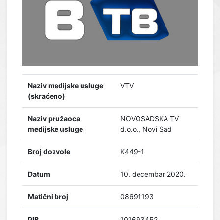
Naziv medijske usluge
VTV
(skraćeno)
Naziv pružaoca
NOVOSADSKA TV
medijske usluge
d.o.o., Novi Sad
Broj dozvole
K449-1
Datum
10. decembar 2020.
Matični broj
08691193
PIB
101693452