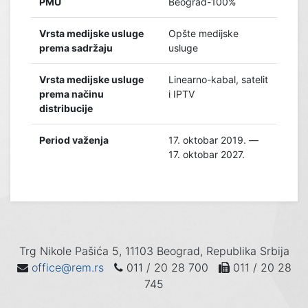
PMU
Beograd-100%
Vrsta medijske usluge
Opšte medijske
prema sadržaju
usluge
Vrsta medijske usluge
Linearno-kabal, satelit
prema načinu
i IPTV
distribucije
Period važenja
17. oktobar 2019. —
17. oktobar 2027.
Trg Nikole Pašića 5, 11103 Beograd, Republika Srbija
office@rem.rs
011 / 20 28 700
011 / 20 28
745