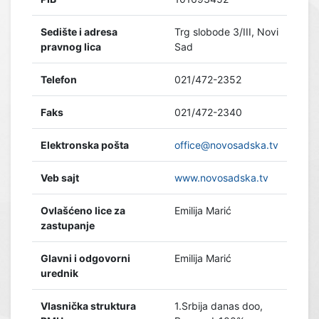
Sedište i adresa
Trg slobode 3/III, Novi
pravnog lica
Sad
Telefon
021/472-2352
Faks
021/472-2340
Elektronska pošta
office@novosadska.tv
Veb sajt
www.novosadska.tv
Ovlašćeno lice za
Emilija Marić
zastupanje
Glavni i odgovorni
Emilija Marić
urednik
Vlasnička struktura
1.Srbija danas doo,