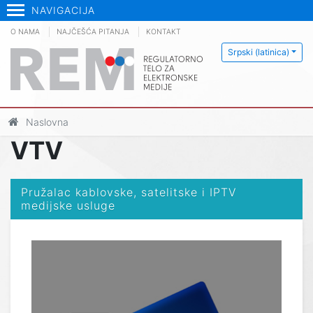
NAVIGACIJA
O NAMA
NAJČEŠĆA PITANJA
KONTAKT
Srpski (latinica)
Naslovna
VTV
Pružalac kablovske, satelitske i IPTV
medijske usluge