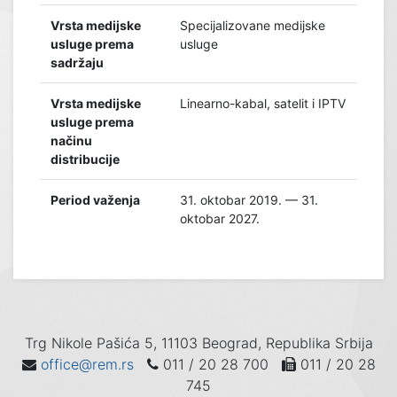
Vrsta medijske
Specijalizovane medijske
usluge prema
usluge
sadržaju
Vrsta medijske
Linearno-kabal, satelit i IPTV
usluge prema
načinu
distribucije
Period važenja
31. oktobar 2019. — 31.
oktobar 2027.
Trg Nikole Pašića 5, 11103 Beograd, Republika Srbija
office@rem.rs
011 / 20 28 700
011 / 20 28
745