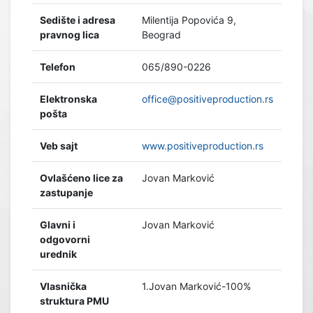
Sedište i adresa
Milentija Popovića 9,
pravnog lica
Beograd
Telefon
065/890-0226
Elektronska
office@positiveproduction.rs
pošta
Veb sajt
www.positiveproduction.rs
Ovlašćeno lice za
Jovan Marković
zastupanje
Glavni i
Jovan Marković
odgovorni
urednik
Vlasnička
1.Jovan Marković-100%
struktura PMU