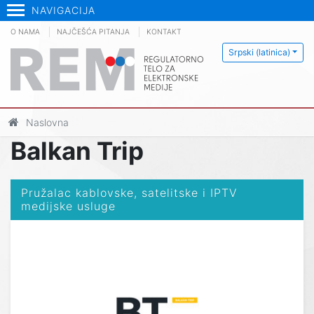
NAVIGACIJA
O NAMA
NAJČEŠĆA PITANJA
KONTAKT
Srpski (latinica)
Naslovna
Balkan Trip
Pružalac kablovske, satelitske i IPTV
medijske usluge