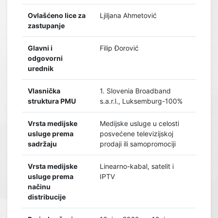
Ovlašćeno lice za
Ljiljana Ahmetović
zastupanje
Glavni i
Filip Đorović
odgovorni
urednik
Vlasnička
1. Slovenia Broadband
struktura PMU
s.a.r.l., Luksemburg-100%
Vrsta medijske
Medijske usluge u celosti
usluge prema
posvećene televizijskoj
sadržaju
prodaji ili samopromociji
Vrsta medijske
Linearno-kabal, satelit i
usluge prema
IPTV
načinu
distribucije