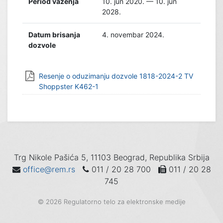
Period važenja
10. jun 2020. — 10. jun
2028.
Datum brisanja
4. novembar 2024.
dozvole
Resenje o oduzimanju dozvole 1818-2024-2 TV
Shoppster K462-1
Trg Nikole Pašića 5, 11103 Beograd, Republika Srbija
office@rem.rs
011 / 20 28 700
011 / 20 28
745
© 2026 Regulatorno telo za elektronske medije