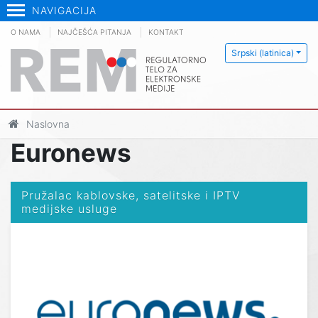
NAVIGACIJA
O NAMA
NAJČEŠĆA PITANJA
KONTAKT
Srpski (latinica)
Naslovna
Euronews
Pružalac kablovske, satelitske i IPTV
medijske usluge