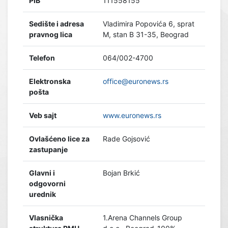
PIB
111558155
Sedište i adresa
Vladimira Popovića 6, sprat
pravnog lica
M, stan B 31-35, Beograd
Telefon
064/002-4700
Elektronska
office@euronews.rs
pošta
Veb sajt
www.euronews.rs
Ovlašćeno lice za
Rade Gojsović
zastupanje
Glavni i
Bojan Brkić
odgovorni
urednik
Vlasnička
1.Arena Channels Group