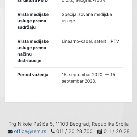
struktura PMU
d.o.o., Beograd-100%
Vrsta medijske
Specijalizovane medijske
usluge prema
usluge
sadržaju
Vrsta medijske
Linearno-kabal, satelit i IPTV
usluge prema
načinu
distribucije
Period važenja
15. septembar 2020. — 15.
septembar 2028.
Trg Nikole Pašića 5, 11103 Beograd, Republika Srbija
office@rem.rs
011 / 20 28 700
011 / 20 28