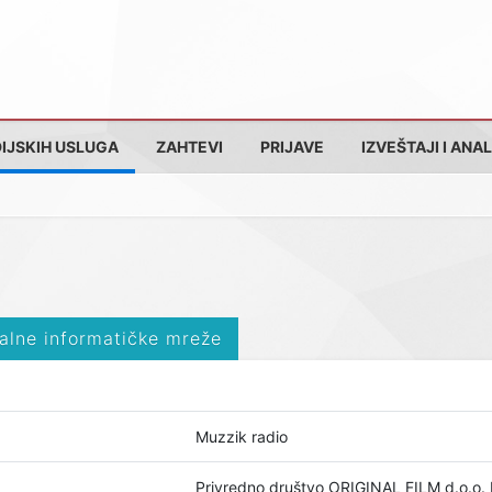
IJSKIH USLUGA
ZAHTEVI
PRIJAVE
IZVEŠTAJI I ANAL
alne informatičke mreže
Muzzik radio
Privredno društvo ORIGINAL FILM d.o.o.