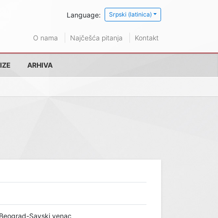
Language:
Srpski (latinica)
O nama
Najčešća pitanja
Kontakt
IZE
ARHIVA
 Beograd-Savski venac