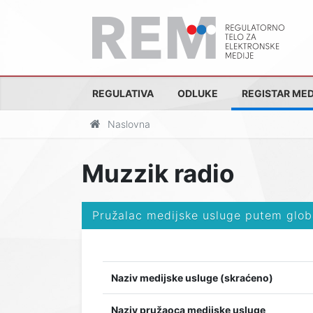
REGULATIVA
ODLUKE
REGISTAR MED
Naslovna
Muzzik radio
Pružalac medijske usluge putem glob
Naziv medijske usluge (skraćeno)
Naziv pružaoca medijske usluge