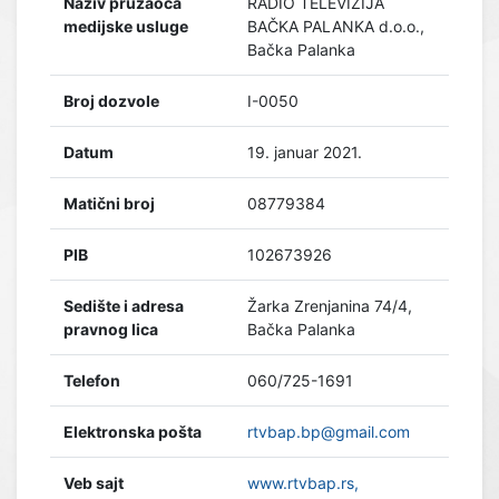
Naziv pružaoca
RADIO TELEVIZIJA
medijske usluge
BAČKA PALANKA d.o.o.,
Bačka Palanka
Broj dozvole
I-0050
Datum
19. januar 2021.
Matični broj
08779384
PIB
102673926
Sedište i adresa
Žarka Zrenjanina 74/4,
pravnog lica
Bačka Palanka
Telefon
060/725-1691
Elektronska pošta
rtvbap.bp@gmail.com
Veb sajt
www.rtvbap.rs,