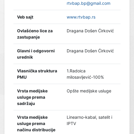
rtvbap.bp@gmail.com
Veb sajt
www.rtvbap.rs
Ovlašćeno lice za
Dragana Došen Ćirković
zastupanje
Glavni i odgovorni
Dragana Došen Ćirković
urednik
Vlasnička struktura
1.Radoica
PMU
milosavljević-100%
Vrsta medijske
Opšte medijske usluge
usluge prema
sadržaju
Vrsta medijske
Linearno-kabal, satelit i
usluge prema
IPTV
načinu distribucije