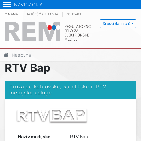
NAVIGACIJA
O NAMA
NAJČEŠĆA PITANJA
KONTAKT
Srpski (latinica)
Naslovna
RTV Bap
Pružalac kablovske, satelitske i IPTV
medijske usluge
Naziv medijske
RTV Bap