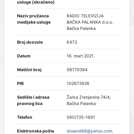
usluge (skraćeno)
Naziv pružaoca
RADIO TELEVIZIJA
medijske usluge
BAČKA PALANKA d.o.o.
Bačka Palanka
Broj dozvole
K473
Datum
16. mart 2021.
Matični broj
08779384
PIB
102673926
Sedište i adresa
Žarka Zrenjanina 74/4,
pravnog lica
Bačka Palanka
Telefon
060/725-1691
Elektronska pošta
dosend88@yahoo.com,