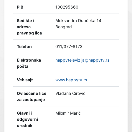
PIB
100295660
Sedište i
Aleksandra Dubčeka 14,
adresa
Beograd
pravnog lica
Telefon
011/377-8173
Elektronska
happytelevizija@happytv.rs
pošta
Veb sajt
www.happytv.rs
Ovlašćeno lice
Vladana Ćirović
za zastupanje
Glavni i
Milomir Marić
odgovorni
urednik