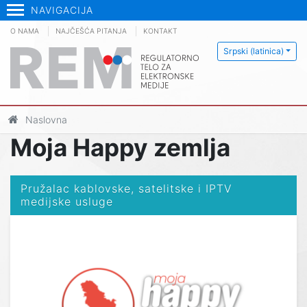
NAVIGACIJA
O NAMA
NAJČEŠĆA PITANJA
KONTAKT
Srpski (latinica)
Naslovna
Moja Happy zemlja
Pružalac kablovske, satelitske i IPTV
medijske usluge