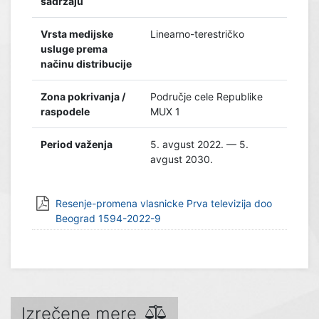
sadržaju
Vrsta medijske
Linearno-terestričko
usluge prema
načinu distribucije
Zona pokrivanja /
Područje cele Republike
raspodele
MUX 1
Period važenja
5. avgust 2022. — 5.
avgust 2030.
Resenje-promena vlasnicke Prva televizija doo
Beograd 1594-2022-9
Izrečene mere