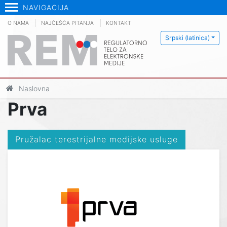
NAVIGACIJA
O NAMA
NAJČEŠĆA PITANJA
KONTAKT
Srpski (latinica)
Naslovna
Prva
Pružalac terestrijalne medijske usluge