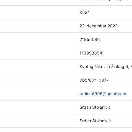
K524
22. decembar 2023.
21955086
113993854
Svetog Nikolaja Žičkog 4,
065/804-0077
radiom1996@gmail.com
Srđan Stojanivić
Srđan Stojanivić