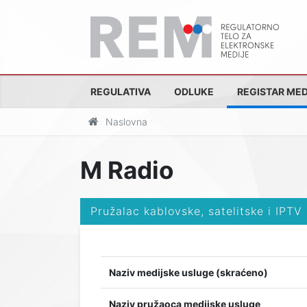
REGULATIVA
ODLUKE
REGISTAR MED
Naslovna
M Radio
Pružalac kablovske, satelitske i IPTV
Naziv medijske usluge (skraćeno)
Naziv pružaoca medijske usluge