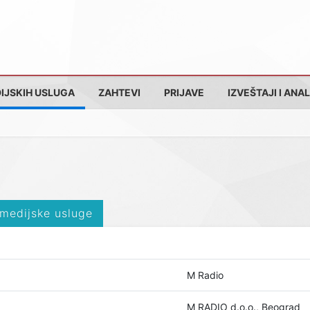
IJSKIH USLUGA
ZAHTEVI
PRIJAVE
IZVEŠTAJI I ANAL
 medijske usluge
M Radio
M RADIO d.o.o., Beograd