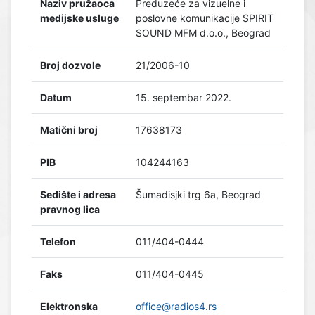
Naziv pružaoca
Preduzeće za vizuelne i
medijske usluge
poslovne komunikacije SPIRIT
SOUND MFM d.o.o., Beograd
Broj dozvole
21/2006-10
Datum
15. septembar 2022.
Matični broj
17638173
PIB
104244163
Sedište i adresa
Šumadisjki trg 6a, Beograd
pravnog lica
Telefon
011/404-0444
Faks
011/404-0445
Elektronska
office@radios4.rs