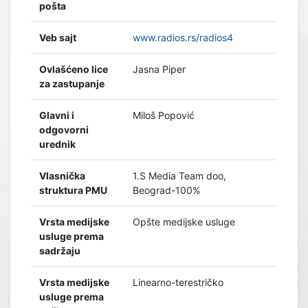
pošta
Veb sajt
www.radios.rs/radios4
Ovlašćeno lice
Jasna Piper
za zastupanje
Glavni i
Miloš Popović
odgovorni
urednik
Vlasnička
1.S Media Team doo,
struktura PMU
Beograd-100%
Vrsta medijske
Opšte medijske usluge
usluge prema
sadržaju
Vrsta medijske
Linearno-terestričko
usluge prema