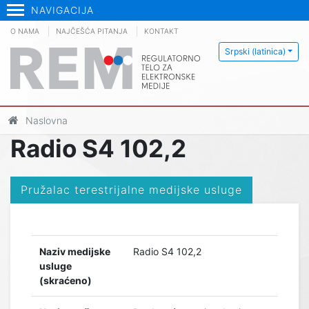
NAVIGACIJA
O NAMA
NAJČEŠĆA PITANJA
KONTAKT
Srpski (latinica)
Naslovna
Radio S4 102,2
Pružalac terestrijalne medijske usluge
Naziv medijske
Radio S4 102,2
usluge
(skraćeno)