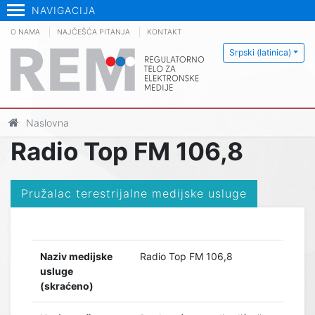
NAVIGACIJA
O NAMA
NAJČEŠĆA PITANJA
KONTAKT
Srpski (latinica)
Naslovna
Radio Top FM 106,8
Pružalac terestrijalne medijske usluge
Naziv medijske
Radio Top FM 106,8
usluge
(skraćeno)