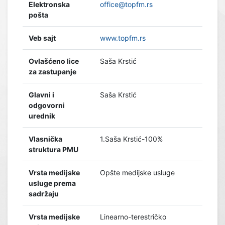
Elektronska
office@topfm.rs
pošta
Veb sajt
www.topfm.rs
Ovlašćeno lice
Saša Krstić
za zastupanje
Glavni i
Saša Krstić
odgovorni
urednik
Vlasnička
1.Saša Krstić-100%
struktura PMU
Vrsta medijske
Opšte medijske usluge
usluge prema
sadržaju
Vrsta medijske
Linearno-terestričko