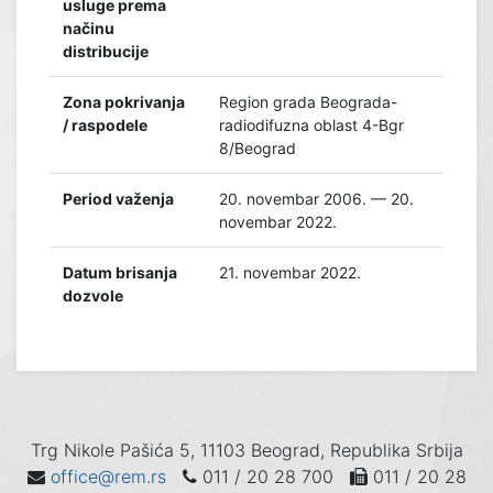
usluge prema
načinu
distribucije
Zona pokrivanja
Region grada Beograda-
/ raspodele
radiodifuzna oblast 4-Bgr
8/Beograd
Period važenja
20. novembar 2006. — 20.
novembar 2022.
Datum brisanja
21. novembar 2022.
dozvole
Trg Nikole Pašića 5, 11103 Beograd, Republika Srbija
office@rem.rs
011 / 20 28 700
011 / 20 28