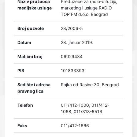
Naziv pružaoca
Preduzeće za radio-difuziju,
medijske usluge
marketing i usluge RADIO
TOP FM d.o.o. Beograd
Broj dozvole
28/2006-5
Datum
28. januar 2019.
Matični broj
06029434
PIB
101833393
Sedište i adresa
Rajka od Rasine 30, Beograd
pravnog lica
Telefon
011/412-1000, 011/412-
1068, 011/318-6516
Faks
011/412-1666