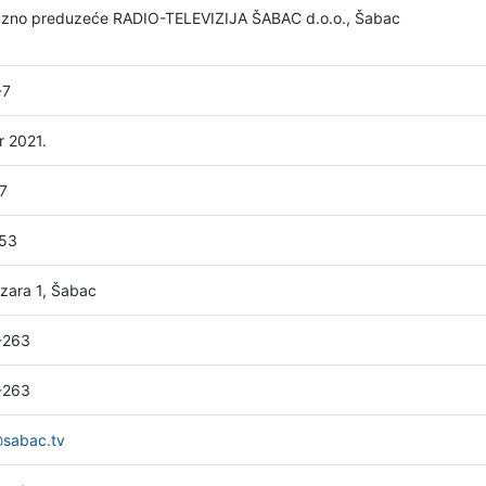
uzno preduzeće RADIO-TELEVIZIJA ŠABAC d.o.o., Šabac
-7
r 2021.
7
53
zara 1, Šabac
-263
-263
@sabac.tv