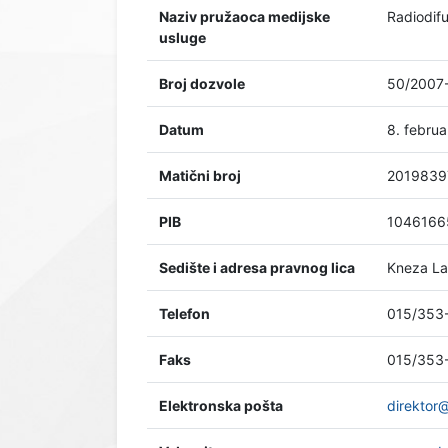
Naziv pružaoca medijske
Radiodif
usluge
Broj dozvole
50/2007
Datum
8. februa
Matični broj
2019839
PIB
1046166
Sedište i adresa pravnog lica
Kneza La
Telefon
015/353
Faks
015/353
Elektronska pošta
direktor