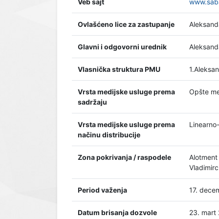
Veb sajt
www.sab
Ovlašćeno lice za zastupanje
Aleksand
Glavni i odgovorni urednik
Aleksand
Vlasnička struktura PMU
1.Aleksa
Vrsta medijske usluge prema
Opšte me
sadržaju
Vrsta medijske usluge prema
Linearno-
načinu distribucije
Zona pokrivanja / raspodele
Alotment 
Vladimirc
Period važenja
17. dece
Datum brisanja dozvole
23. mart