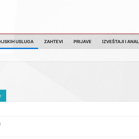
IJSKIH USLUGA
ZAHTEVI
PRIJAVE
IZVEŠTAJI I ANAL
e
c