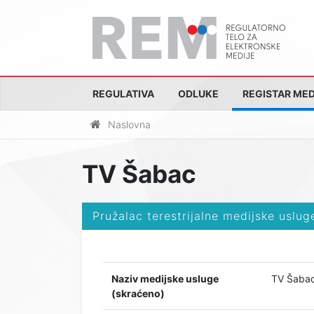
REGULATIVA
ODLUKE
REGISTAR MED
Naslovna
TV Šabac
Pružalac terestrijalne medijske uslug
Naziv medijske usluge
TV Šaba
(skraćeno)