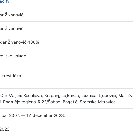
ac.tv
ar Živanović
ar Živanović
ndar Živanović-100%
dijske usluge
terestričko
Cer-Maljen: Koceljeva, Krupanj, Lajkovac, Loznica, Ljubovija, Mali Zv
i. Područje regiona-R 22/Šabac, Bogatić, Sremska Mitrovica
mbar 2007. — 17. decembar 2023.
 2023.