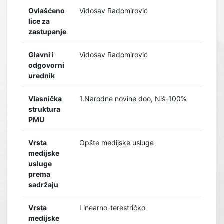
Ovlašćeno
Vidosav Radomirović
lice za
zastupanje
Glavni i
Vidosav Radomirović
odgovorni
urednik
Vlasnička
1.Narodne novine doo, Niš-100%
struktura
PMU
Vrsta
Opšte medijske usluge
medijske
usluge
prema
sadržaju
Vrsta
Linearno-terestričko
medijske