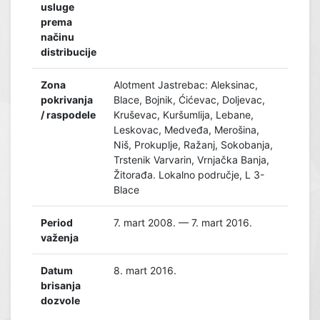
usluge
prema
načinu
distribucije
Zona
Alotment Jastrebac: Aleksinac,
pokrivanja
Blace, Bojnik, Ćićevac, Doljevac,
/ raspodele
Kruševac, Kuršumlija, Lebane,
Leskovac, Medveđa, Merošina,
Niš, Prokuplje, Ražanj, Sokobanja,
Trstenik Varvarin, Vrnjačka Banja,
Žitorađa. Lokalno područje, L 3-
Blace
Period
7. mart 2008. — 7. mart 2016.
važenja
Datum
8. mart 2016.
brisanja
dozvole