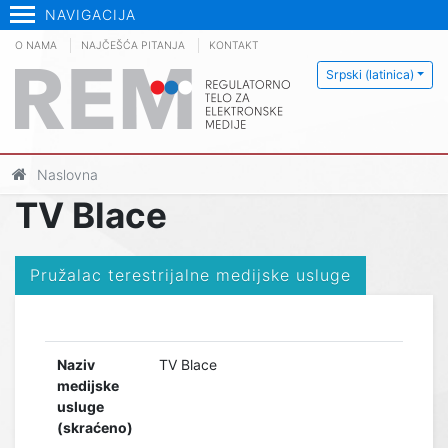
NAVIGACIJA
O NAMA
NAJČEŠĆA PITANJA
KONTAKT
Srpski (latinica)
Naslovna
TV Blace
Pružalac terestrijalne medijske usluge
Naziv
TV Blace
medijske
usluge
(skraćeno)