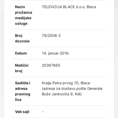
Naziv
TELEVIZIJA BLACE d.o.o. Blace
pružaoca
medijske
usluge
Broj
79/2008-2
dozvole
Datum
14. januar 2016.
Matični
20367865
broj
Sedište i
Kralja Petra prvog 70, Blace
adresa
(adresa za dostavu pošte Generala
pravnog
Bože Jankovića 9, Niš)
lica
Veb sajt
-