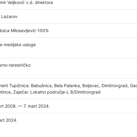
mir Veljković v.d. direktora
s Lazarov
doica Milosavljević-100%
e medijske usluge
arno-terestričko
ment Tupižnica: Babušnica, Bela Palanka, Boljevac, Dimitrovgrad, Gadž
otince, Zaječar. Lokalno područje-L 8/Dimitrovgrad
art 2008. — 7. mart 2024.
art 2024.