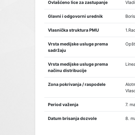
Ovlašćeno lice za zastupanje
Vladi
Glavni i odgovorni urednik
Bori
Vlasnička struktura PMU
1.Ra
Vrsta medijske usluge prema
Opšt
sadržaju
Vrsta medijske usluge prema
Line
načinu distribucije
Zona pokrivanja / raspodele
Alot
Vlas
Period važenja
7. m
Datum brisanja dozvole
8. m