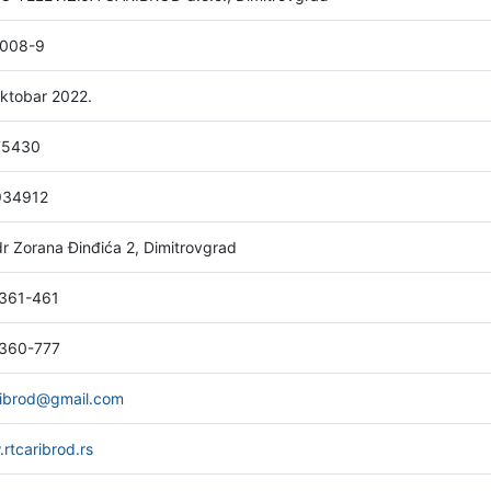
2008-9
oktobar 2022.
75430
934912
dr Zorana Đinđića 2, Dimitrovgrad
361-461
360-777
ribrod@gmail.com
rtcaribrod.rs