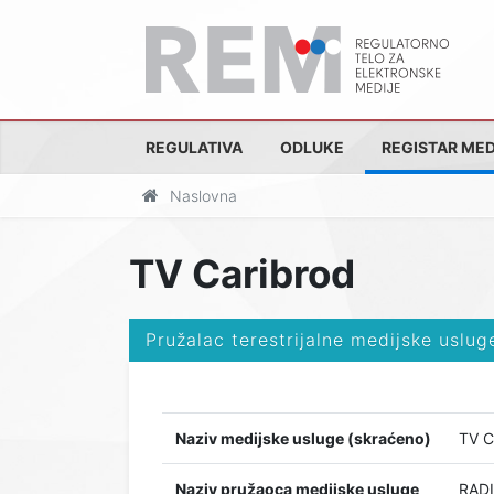
REGULATIVA
ODLUKE
REGISTAR MED
Naslovna
TV Caribrod
Pružalac terestrijalne medijske uslug
Naziv medijske usluge (skraćeno)
TV C
Naziv pružaoca medijske usluge
RADI