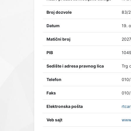
Broj dozvole
83/
Datum
19. 
Matični broj
202
PIB
104
Sedište i adresa pravnog lica
Trg 
Telefon
010/
Faks
010/
Elektronska pošta
rtca
Veb sajt
www.