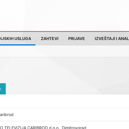
IJSKIH USLUGA
ZAHTEVI
PRIJAVE
IZVEŠTAJI I ANAL
e
aribrod
O TELEVIZIJA CARIBROD d.o.o., Dimitrovgrad