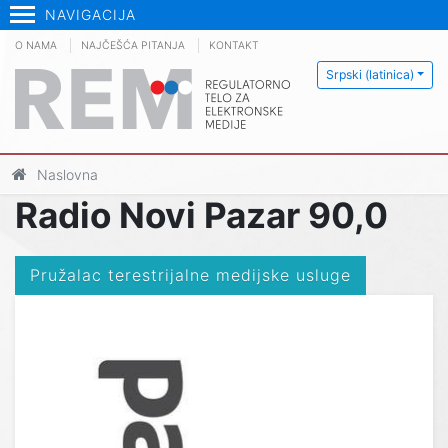
NAVIGACIJA
O NAMA
NAJČEŠĆA PITANJA
KONTAKT
Srpski (latinica)
Naslovna
Radio Novi Pazar 90,0
Pružalac terestrijalne medijske usluge