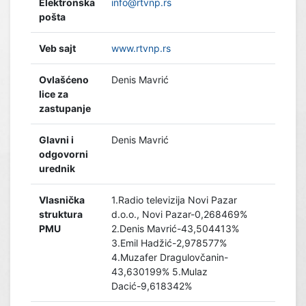
Elektronska
info@rtvnp.rs
pošta
Veb sajt
www.rtvnp.rs
Ovlašćeno
Denis Mavrić
lice za
zastupanje
Glavni i
Denis Mavrić
odgovorni
urednik
Vlasnička
1.Radio televizija Novi Pazar
struktura
d.o.o., Novi Pazar-0,268469%
PMU
2.Denis Mavrić-43,504413%
3.Emil Hadžić-2,978577%
4.Muzafer Dragulovčanin-
43,630199% 5.Mulaz
Dacić-9,618342%