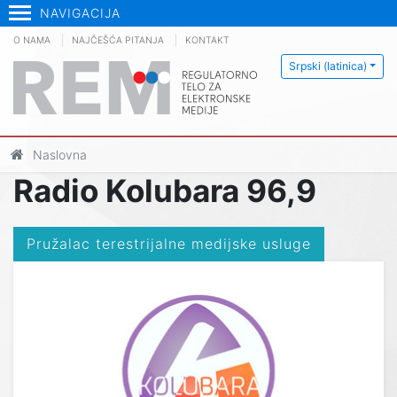
NAVIGACIJA
O NAMA
NAJČEŠĆA PITANJA
KONTAKT
Srpski (latinica)
Naslovna
Radio Kolubara 96,9
Pružalac terestrijalne medijske usluge