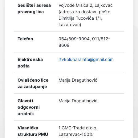
Sedište i adresa
Vojvode Mišića 2, Lajkovac
pravnog lica
(adresa za dostavu pošte
Dimitrija Tucovića 1/1,
Lazarevac)
Telefon
064/809-9094, 011/812-
8609
Elektronska
rtvkolubarainfo@gmail.com
pošta
Ovlašćeno lice
Marija Dragutinović
za zastupanje
Glavni i
Marija Dragutinović
odgovorni
urednik
Vlasnička
1.GMC-Trade d.o.o.
struktura PMU
Lazarevac-100%