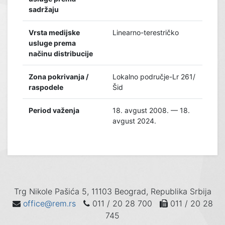
sadržaju
Vrsta medijske
Linearno-terestričko
usluge prema
načinu distribucije
Zona pokrivanja /
Lokalno područje-Lr 261/
raspodele
Šid
Period važenja
18. avgust 2008. — 18.
avgust 2024.
Trg Nikole Pašića 5, 11103 Beograd, Republika Srbija
office@rem.rs
011 / 20 28 700
011 / 20 28
745