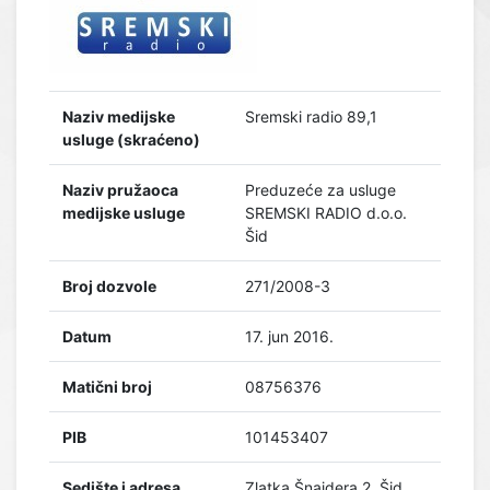
Naziv medijske
Sremski radio 89,1
usluge (skraćeno)
Naziv pružaoca
Preduzeće za usluge
medijske usluge
SREMSKI RADIO d.o.o.
Šid
Broj dozvole
271/2008-3
Datum
17. jun 2016.
Matični broj
08756376
PIB
101453407
Sedište i adresa
Zlatka Šnajdera 2, Šid