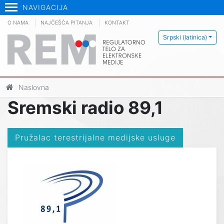
NAVIGACIJA
O NAMA
NAJČEŠĆA PITANJA
KONTAKT
Srpski (latinica)
Naslovna
Sremski radio 89,1
Pružalac terestrijalne medijske usluge