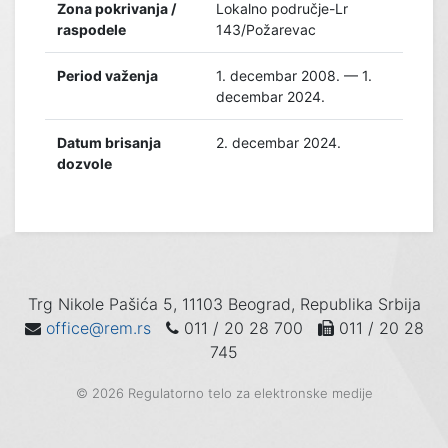
Zona pokrivanja /
Lokalno područje-Lr
raspodele
143/Požarevac
Period važenja
1. decembar 2008. — 1.
decembar 2024.
Datum brisanja
2. decembar 2024.
dozvole
Trg Nikole Pašića 5, 11103 Beograd, Republika Srbija
office@rem.rs
011 / 20 28 700
011 / 20 28
745
© 2026 Regulatorno telo za elektronske medije