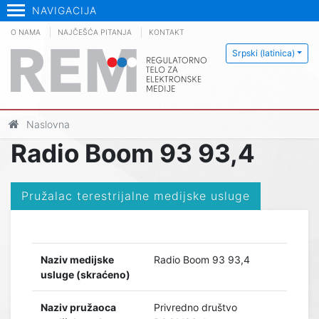
NAVIGACIJA
O NAMA
NAJČEŠĆA PITANJA
KONTAKT
Srpski (latinica)
Naslovna
Radio Boom 93 93,4
Pružalac terestrijalne medijske usluge
Naziv medijske
Radio Boom 93 93,4
usluge (skraćeno)
Naziv pružaoca
Privredno društvo