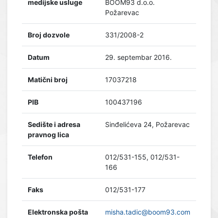
medijske usluge
BOOM93 d.o.o.
Požarevac
Broj dozvole
331/2008-2
Datum
29. septembar 2016.
Matični broj
17037218
PIB
100437196
Sedište i adresa
Sinđelićeva 24, Požarevac
pravnog lica
Telefon
012/531-155, 012/531-
166
Faks
012/531-177
Elektronska pošta
misha.tadic@boom93.com