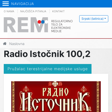
NAVIGACIJA
O NAMA
NAJČEŠĆA PITANJA
KONTAKT
Srpski (latinica)
Naslovna
Radio Istočnik 100,2
Pružalac terestrijalne medijske usluge