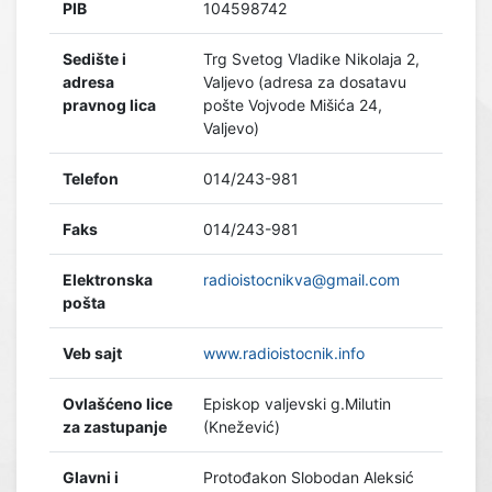
PIB
104598742
Sedište i
Trg Svetog Vladike Nikolaja 2,
adresa
Valjevo (adresa za dosatavu
pravnog lica
pošte Vojvode Mišića 24,
Valjevo)
Telefon
014/243-981
Faks
014/243-981
Elektronska
radioistocnikva@gmail.com
pošta
Veb sajt
www.radioistocnik.info
Ovlašćeno lice
Episkop valjevski g.Milutin
za zastupanje
(Knežević)
Glavni i
Protođakon Slobodan Aleksić