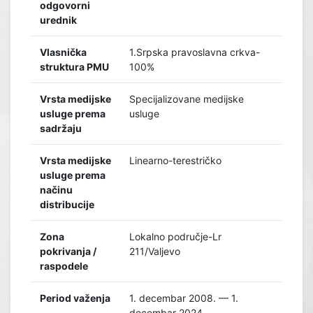
odgovorni
urednik
Vlasnička
1.Srpska pravoslavna crkva-
struktura PMU
100%
Vrsta medijske
Specijalizovane medijske
usluge prema
usluge
sadržaju
Vrsta medijske
Linearno-terestričko
usluge prema
načinu
distribucije
Zona
Lokalno područje-Lr
pokrivanja /
211/Valjevo
raspodele
Period važenja
1. decembar 2008. — 1.
decembar 2024.