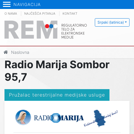
NAVIGACIJA
O NAMA
NAJČEŠĆA PITANJA
KONTAKT
Srpski (latinica)
Naslovna
Radio Marija Sombor
95,7
Pružalac terestrijalne medijske usluge