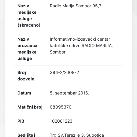
Naziv
Radio Marija Sombor 95,7
medijske
usluge
(skraćeno)
Naziv
Informativno-izdavački centar
pružaoca
katoličke crkve RADIO MARIJA,
medijske
Sombor
usluge
Broj
394-2/2008-2
dozvole
Datum
5. septembar 2016.
Matični broj
08095370
PIB
102081223
Sedište i
Trg Sv.Terezije 3, Subotica