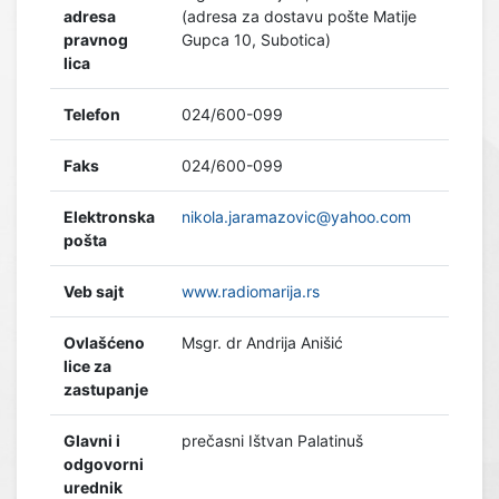
adresa
(adresa za dostavu pošte Matije
pravnog
Gupca 10, Subotica)
lica
Telefon
024/600-099
Faks
024/600-099
Elektronska
nikola.jaramazovic@yahoo.com
pošta
Veb sajt
www.radiomarija.rs
Ovlašćeno
Msgr. dr Andrija Anišić
lice za
zastupanje
Glavni i
prečasni Ištvan Palatinuš
odgovorni
urednik