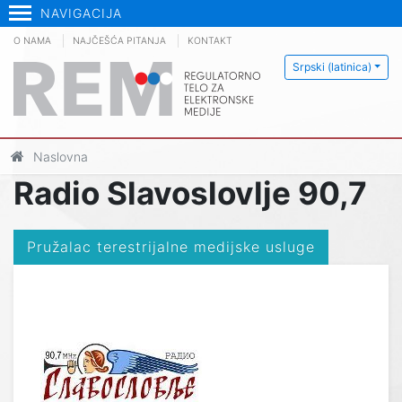
NAVIGACIJA
O NAMA
NAJČEŠĆA PITANJA
KONTAKT
Srpski (latinica)
Naslovna
Radio Slavoslovlje 90,7
Pružalac terestrijalne medijske usluge