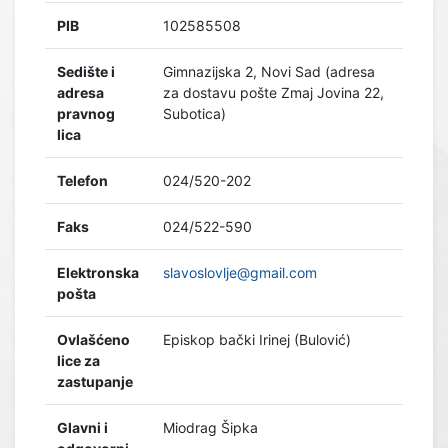
PIB
102585508
Sedište i
Gimnazijska 2, Novi Sad (adresa
adresa
za dostavu pošte Zmaj Jovina 22,
pravnog
Subotica)
lica
Telefon
024/520-202
Faks
024/522-590
Elektronska
slavoslovlje@gmail.com
pošta
Ovlašćeno
Episkop bački Irinej (Bulović)
lice za
zastupanje
Glavni i
Miodrag Šipka