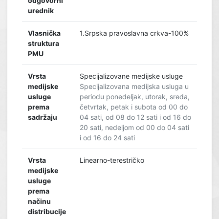
odgovorni
urednik
Vlasnička
1.Srpska pravoslavna crkva-100%
struktura
PMU
Vrsta
Specijalizovane medijske usluge
medijske
Specijalizovana medijska usluga u
usluge
periodu ponedeljak, utorak, sreda,
prema
četvrtak, petak i subota od 00 do
sadržaju
04 sati, od 08 do 12 sati i od 16 do
20 sati, nedeljom od 00 do 04 sati
i od 16 do 24 sati
Vrsta
Linearno-terestričko
medijske
usluge
prema
načinu
distribucije