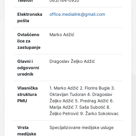
Telefon
063/164-0920
Elektronska
office.medialink@gmail.com
pošta
Ovlašćeno
Marko Adžić
lice za
zastupanje
Glavni i
Dragoslav Željko Adžić
odgovorni
urednik
Vlasnička
1. Marko Adžić 2. Florins Bugle 3.
struktura
Oktavijan Tudoran 4. Dragoslav
PMU
Željko Adžić 5. Predrag Adžić 6.
Marija Adžić 7. Saša Subotić 8.
Željko Petrović 9. Žarko Sokolovac
Vrsta
Specijalizovane medijske usluge
medijske