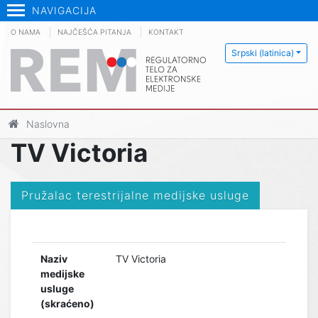
NAVIGACIJA
O NAMA
NAJČEŠĆA PITANJA
KONTAKT
Srpski (latinica)
Naslovna
TV Victoria
Pružalac terestrijalne medijske usluge
Naziv
TV Victoria
medijske
usluge
(skraćeno)