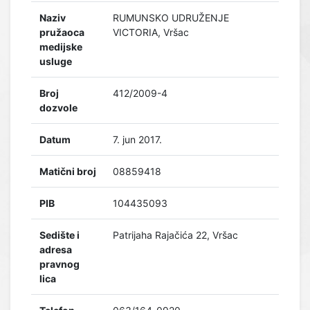
Naziv
RUMUNSKO UDRUŽENJE
pružaoca
VICTORIA, Vršac
medijske
usluge
Broj
412/2009-4
dozvole
Datum
7. jun 2017.
Matični broj
08859418
PIB
104435093
Sedište i
Patrijaha Rajačića 22, Vršac
adresa
pravnog
lica