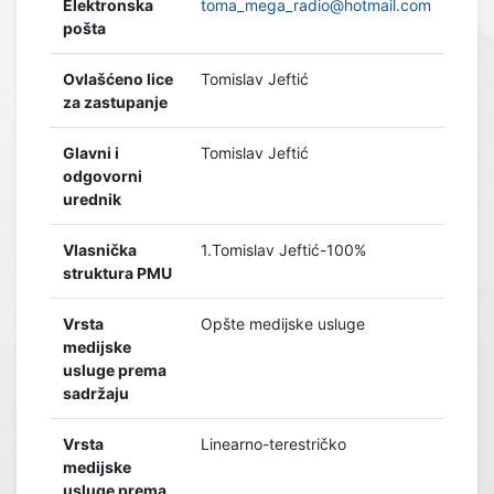
Elektronska
toma_mega_radio@hotmail.com
pošta
Ovlašćeno lice
Tomislav Jeftić
za zastupanje
Glavni i
Tomislav Jeftić
odgovorni
urednik
Vlasnička
1.Tomislav Jeftić-100%
struktura PMU
Vrsta
Opšte medijske usluge
medijske
usluge prema
sadržaju
Vrsta
Linearno-terestričko
medijske
usluge prema