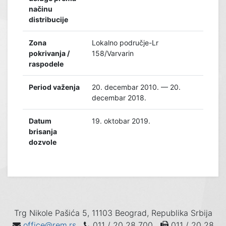
načinu
distribucije
Zona
Lokalno područje-Lr
pokrivanja /
158/Varvarin
raspodele
Period važenja
20. decembar 2010. — 20.
decembar 2018.
Datum
19. oktobar 2019.
brisanja
dozvole
Trg Nikole Pašića 5, 11103 Beograd, Republika Srbija
office@rem.rs
011 / 20 28 700
011 / 20 28