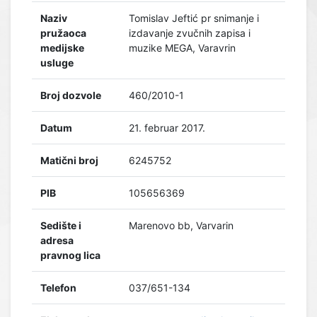
Naziv
Tomislav Jeftić pr snimanje i
pružaoca
izdavanje zvučnih zapisa i
medijske
muzike MEGA, Varavrin
usluge
Broj dozvole
460/2010-1
Datum
21. februar 2017.
Matični broj
6245752
PIB
105656369
Sedište i
Marenovo bb, Varvarin
adresa
pravnog lica
Telefon
037/651-134