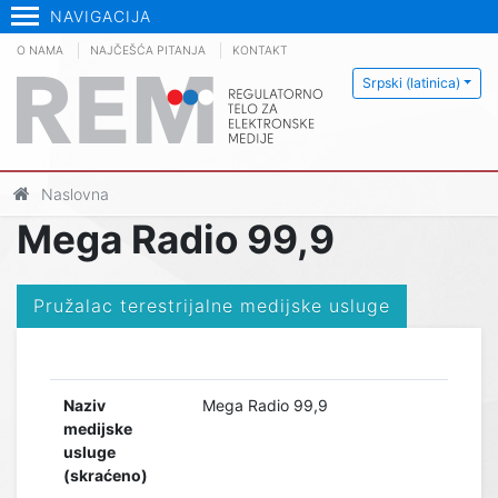
NAVIGACIJA
O NAMA
NAJČEŠĆA PITANJA
KONTAKT
Srpski (latinica)
Naslovna
Mega Radio 99,9
Pružalac terestrijalne medijske usluge
Naziv
Mega Radio 99,9
medijske
usluge
(skraćeno)