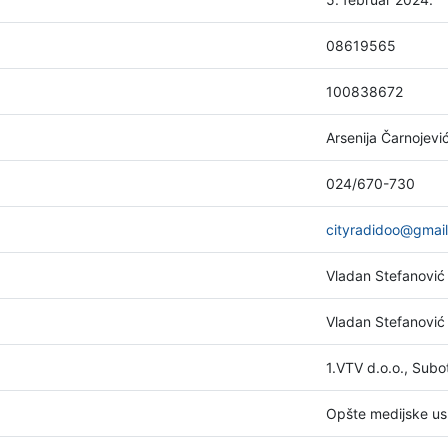
08619565
100838672
Arsenija Čarnojevi
024/670-730
cityradidoo@gmai
Vladan Stefanović
Vladan Stefanović
1.VTV d.o.o., Sub
Opšte medijske us