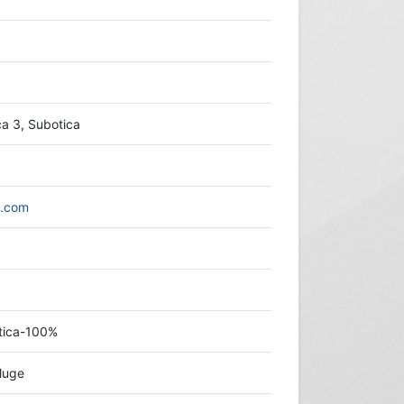
ća 3, Subotica
l.com
otica-100%
luge