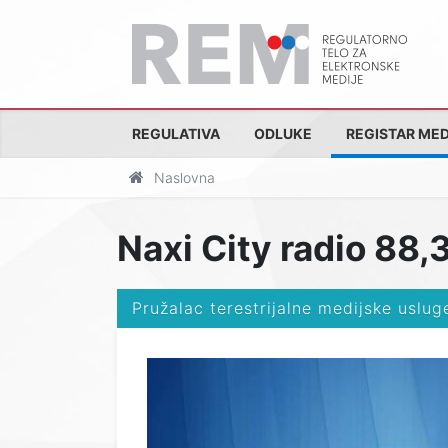
REGULATIVA
ODLUKE
REGISTAR MED
Naslovna
Naxi City radio 88,
Pružalac terestrijalne medijske uslug