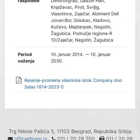
raspodele
Dimitrovgrad, Gadžin Han,
Knjaževac, Pirot, Svrljig,
Vlasotince, Zaječar. Alotment Deli
Jovan:Bor, Golubac, Kladovo,
Kučevo, Majdanpek, Negotin,
Žagubica. Područje regiona-R
10/Zaječar, Negotin, Žagubica
Period
10. januar 2014. — 10. januar
važenja
2030.
Resenje-promena vlasnicke Istok Company doo
Salas 1914-2023-5
Trg Nikole Pašića 5, 11103 Beograd, Republika Srbija
office@rem.rs
011 / 20 28 700
011 / 20 28