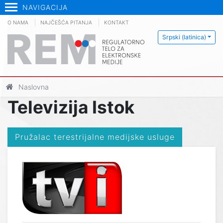
NAVIGACIJA
O NAMA
NAJČEŠĆA PITANJA
KONTAKT
Srpski (latinica)
Naslovna
Televizija Istok
Pružalac terestrijalne medijske usluge