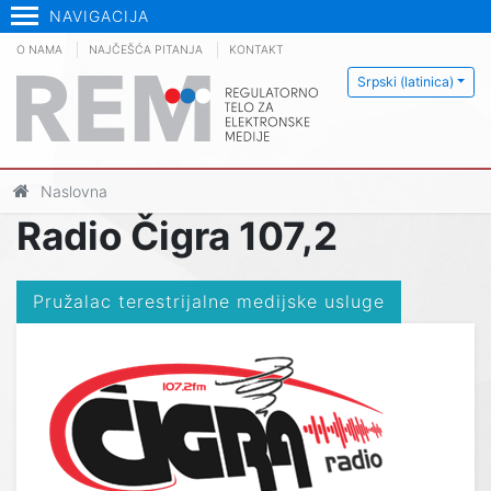
NAVIGACIJA
O NAMA
NAJČEŠĆA PITANJA
KONTAKT
Srpski (latinica)
Naslovna
Radio Čigra 107,2
Pružalac terestrijalne medijske usluge