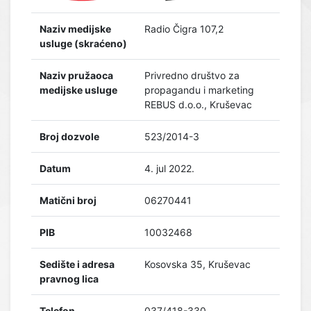
Naziv medijske
Radio Čigra 107,2
usluge (skraćeno)
Naziv pružaoca
Privredno društvo za
medijske usluge
propagandu i marketing
REBUS d.o.o., Kruševac
Broj dozvole
523/2014-3
Datum
4. jul 2022.
Matični broj
06270441
PIB
10032468
Sedište i adresa
Kosovska 35, Kruševac
pravnog lica
Telefon
037/418-330