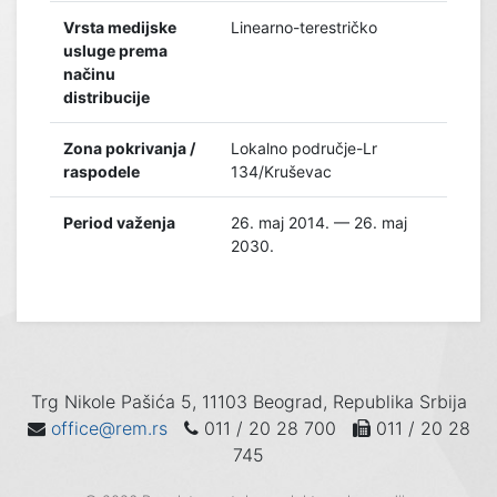
Vrsta medijske
Linearno-terestričko
usluge prema
načinu
distribucije
Zona pokrivanja /
Lokalno područje-Lr
raspodele
134/Kruševac
Period važenja
26. maj 2014. — 26. maj
2030.
Trg Nikole Pašića 5, 11103 Beograd, Republika Srbija
office@rem.rs
011 / 20 28 700
011 / 20 28
745