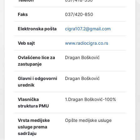
Faks
037/420-850
Elektronska pošta
cigra107.2@gmail.com
Veb sajt
www.radiocigra.co.rs
Ovlašćeno lice za
Dragan Bošković
zastupanje
Glavni i odgovorni
Dragan Bošković
urednik
Vlasnička
1.Dragan Bošković-100%
struktura PMU
Vrsta medijske
Opšte medijske usluge
usluge prema
sadržaju