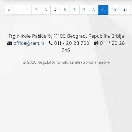
«
‹
1
2
3
4
5
6
7
8
9
10
11
Trg Nikole Pašića 5, 11103 Beograd, Republika Srbija
office@rem.rs
011 / 20 28 700
011 / 20 28
745
© 2026 Regulatorno telo za elektronske medije