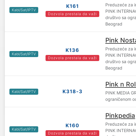
Preduzeće za i
K161
Kabl/Sat/IPTV
PINK INTERN
Dozvola prestala da važi
društvo sa og
Beograd
Pink Nost
Preduzeće za i
K136
Kabl/Sat/IPTV
PINK INTERN
Dozvola prestala da važi
društvo sa og
Beograd
Pink n Rol
K318-3
Kabl/Sat/IPTV
PINK MEDIA GR
ograničenom o
Pinkpedia
Preduzeće za i
K160
Kabl/Sat/IPTV
PINK INTERN
Dozvola prestala da važi