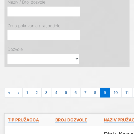
Naziv / Broj dozvole
Zona pokrivanja / raspodele
Dozvole
«
‹
1
2
3
4
5
6
7
8
9
10
11
TIP PRUŽAOCA
BROJ DOZVOLE
NAZIV PRUŽA