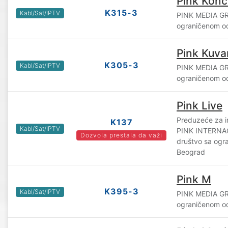
Pink Konc
K315-3
Kabl/Sat/IPTV
PINK MEDIA GR
ograničenom o
Pink Kuva
K305-3
Kabl/Sat/IPTV
PINK MEDIA GR
ograničenom o
Pink Live
Preduzeće za i
K137
Kabl/Sat/IPTV
PINK INTERN
Dozvola prestala da važi
društvo sa og
Beograd
Pink M
K395-3
Kabl/Sat/IPTV
PINK MEDIA GR
ograničenom o