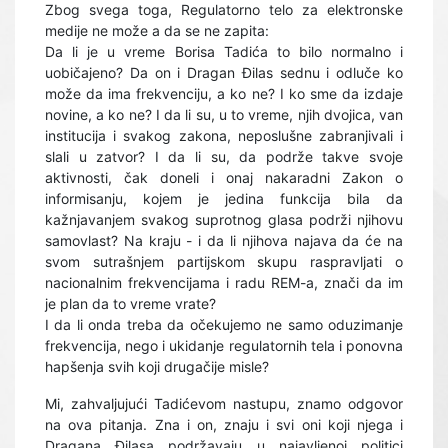
Zbog svega toga, Regulatorno telo za elektronske
medije ne može a da se ne zapita:
Da li je u vreme Borisa Tadića to bilo normalno i
uobičajeno? Da on i Dragan Đilas sednu i odluče ko
može da ima frekvenciju, a ko ne? I ko sme da izdaje
novine, a ko ne? I da li su, u to vreme, njih dvojica, van
institucija i svakog zakona, neposlušne zabranjivali i
slali u zatvor? I da li su, da podrže takve svoje
aktivnosti, čak doneli i onaj nakaradni Zakon o
informisanju, kojem je jedina funkcija bila da
kažnjavanjem svakog suprotnog glasa podrži njihovu
samovlast? Na kraju - i da li njihova najava da će na
svom sutrašnjem partijskom skupu raspravljati o
nacionalnim frekvencijama i radu REM-a, znači da im
je plan da to vreme vrate?
I da li onda treba da očekujemo ne samo oduzimanje
frekvencija, nego i ukidanje regulatornih tela i ponovna
hapšenja svih koji drugačije misle?
Mi, zahvaljujući Tadićevom nastupu, znamo odgovor
na ova pitanja. Zna i on, znaju i svi oni koji njega i
Dragana Đilasa podržavaju u najavljenoj politici