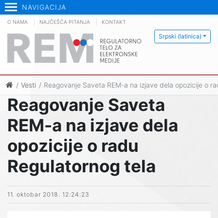
NAVIGACIJA
O NAMA
NAJČEŠĆA PITANJA
KONTAKT
Srpski (latinica)
Vesti
Reagovanje Saveta REM-a na izjave dela opozicije o ra
Reagovanje Saveta
REM-a na izjave dela
opozicije o radu
Regulatornog tela
11. oktobar 2018. 12:24:23