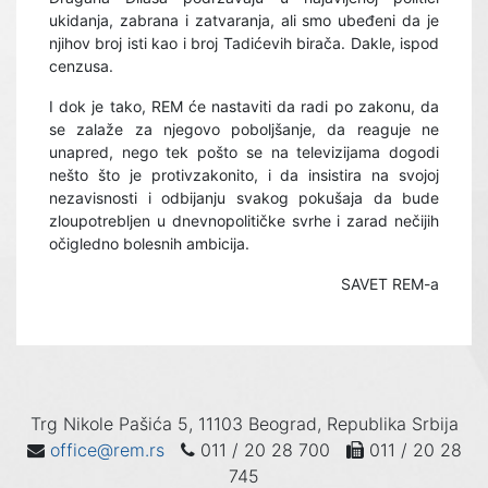
ukidanja, zabrana i zatvaranja, ali smo ubeđeni da je
njihov broj isti kao i broj Tadićevih birača. Dakle, ispod
cenzusa.
I dok je tako, REM će nastaviti da radi po zakonu, da
se zalaže za njegovo poboljšanje, da reaguje ne
unapred, nego tek pošto se na televizijama dogodi
nešto što je protivzakonito, i da insistira na svojoj
nezavisnosti i odbijanju svakog pokušaja da bude
zloupotrebljen u dnevnopolitičke svrhe i zarad nečijih
očigledno bolesnih ambicija.
SAVET REM-a
Trg Nikole Pašića 5, 11103 Beograd, Republika Srbija
office@rem.rs
011 / 20 28 700
011 / 20 28
745