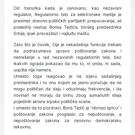
Od trenutka kada je osnovano, kao nezavisni
regulator, Regulatorno telo za elektronske medije je
predmet dnevno-političkih partijskih prepucavanja, ali
poslednji nastup Borisa Tadića, bivšeg predsednika
Srbije, ipak prevazilazi i najluđu maštu.
Zato što je čovek, čija je nekadašnja funkcija trebalo
da podrazumeva upravo poštovanje zakona i
nemešanje u rad nezavisnih regulatornih tela, bez
ikakvih ograda pokazao da mu to, ni onda, ni sada,
uopšte nije namera.
Umesto toga reagovao je na izjavu sadašnjeg
predsednika i to onu kojom se jasno poručuje da ne
mogu političari da daju i oduzimaju frekvencije, i da
novinari ne moraju da brinu zbog sumanutih ideja
pojedinih aktera srpske političke scene.
I umesto da to pozdravi, Boris Tadić je “obrnuo igricu” i
poštovanje zakona proglasio za nepoštovanje, a
nepoštovanje zakona za osnovnu demokratsku
tekovinu.