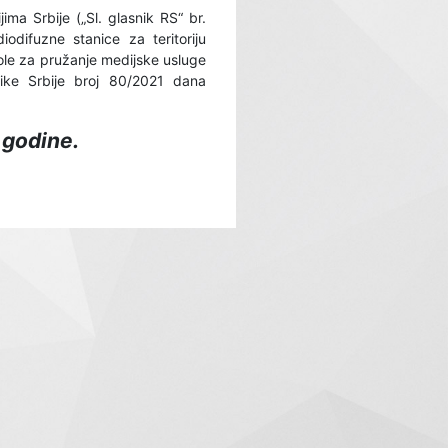
a Srbije („Sl. glasnik RS“ br.
odifuzne stanice za teritoriju
vole za pružanje medijske usluge
like Srbije broj 80/2021 dana
 godine.