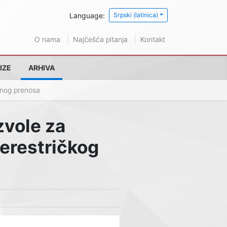
Language:
Srpski (latinica)
O nama
Najčešća pitanja
Kontakt
IZE
ARHIVA
gnog prenosa
zvole za
terestričkog