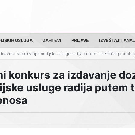
IJSKIH USLUGA
ZAHTEVI
PRIJAVE
IZVEŠTAJI I ANAL
dozvole za pružanje medijske usluge radija putem terestričkog analo
i konkurs za izdavanje do
jske usluge radija putem 
enosa