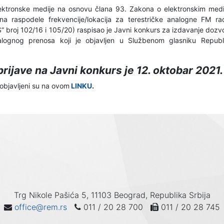
ektronske medije na osnovu člana 93. Zakona o elektronskim medijim
na raspodele frekvencije/lokacija za terestričke analogne FM radi
RS“ broj 102/16 i 105/20) raspisao je Javni konkurs za izdavanje doz
alognog prenosa koji je objavljen u Službenom glasniku Repub
rijave na Javni konkurs je 12. oktobar 2021.
objavljeni su na ovom
LINKU
.
Trg Nikole Pašića 5, 11103 Beograd, Republika Srbija
office@rem.rs
011 / 20 28 700
011 / 20 28 745