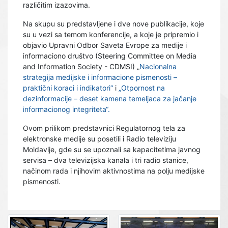
različitim izazovima.
Na skupu su predstavljene i dve nove publikacije, koje
su u vezi sa temom konferencije, a koje je pripremio i
objavio Upravni Odbor Saveta Evrope za medije i
informaciono društvo (Steering Committee on Media
and Information Society - CDMSI) „
Nacionalna
strategija medijske i informacione pismenosti –
praktični koraci i indikatori“
i
„Otpornost na
dezinformacije – deset kamena temeljaca za jačanje
informacionog integriteta“.
Ovom prilikom predstavnici Regulatornog tela za
elektronske medije su posetili i Radio televiziju
Moldavije, gde su se upoznali sa kapacitetima javnog
servisa – dva televizijska kanala i tri radio stanice,
načinom rada i njihovim aktivnostima na polju medijske
pismenosti.