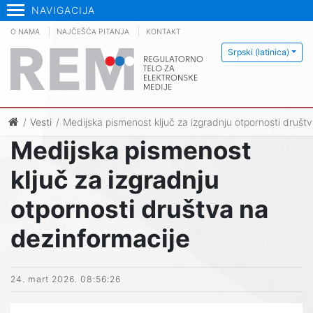
NAVIGACIJA
O NAMA
NAJČEŠĆA PITANJA
KONTAKT
Srpski (latinica)
Vesti
Medijska pismenost ključ za izgradnju otpornosti društ
Medijska pismenost
ključ za izgradnju
otpornosti društva na
dezinformacije
24. mart 2026. 08:56:26