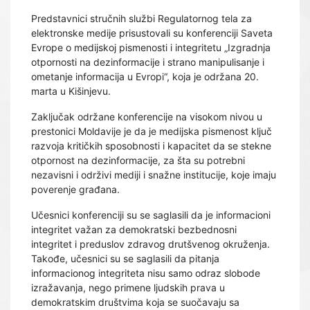
Predstavnici stručnih službi Regulatornog tela za
elektronske medije prisustovali su konferenciji Saveta
Evrope o medijskoj pismenosti i integritetu „Izgradnja
otpornosti na dezinformacije i strano manipulisanje i
ometanje informacija u Evropi“, koja je održana 20.
marta u Kišinjevu.
Zaključak održane konferencije na visokom nivou u
prestonici Moldavije je da je medijska pismenost ključ
razvoja kritičkih sposobnosti i kapacitet da se stekne
otpornost na dezinformacije, za šta su potrebni
nezavisni i održivi mediji i snažne institucije, koje imaju
poverenje građana.
Učesnici konferenciji su se saglasili da je informacioni
integritet važan za demokratski bezbednosni
integritet i preduslov zdravog drutšvenog okruženja.
Takođe, učesnici su se saglasili da pitanja
informacionog integriteta nisu samo odraz slobode
izražavanja, nego primene ljudskih prava u
demokratskim društvima koja se suočavaju sa